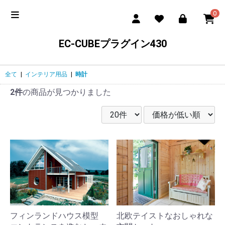
0
EC-CUBEプラグイン430
全て
|
インテリア用品
|
時計
2件
の商品が見つかりました
フィンランドハウス模型
北欧テイストなおしゃれな