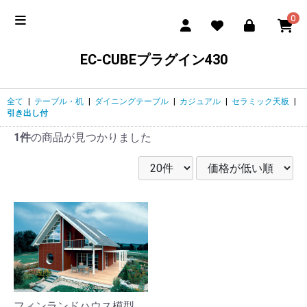
0
EC-CUBEプラグイン430
全て
|
テーブル・机
|
ダイニングテーブル
|
カジュアル
|
セラミック天板
|
引き出し付
1件
の商品が見つかりました
フィンランドハウス模型