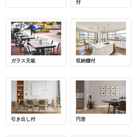
付
ガラス天板
収納棚付
引き出し付
円形